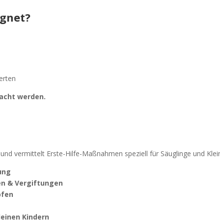
ignet?
erten
racht werden.
ich und vermittelt Erste-Hilfe-Maßnahmen speziell für Säuglinge und Kl
ung
n & Vergiftungen
pfen
leinen Kindern