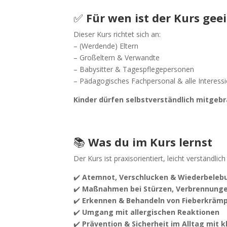
✅
Für wen ist der Kurs gee
Dieser Kurs richtet sich an:
– (Werdende) Eltern
– Großeltern & Verwandte
– Babysitter & Tagespflegepersonen
– Pädagogisches Fachpersonal & alle Interessi
Kinder dürfen selbstverständlich mitgeb
📚
Was du im Kurs lernst
Der Kurs ist praxisorientiert, leicht verständl
✔️
Atemnot, Verschlucken & Wiederbeleb
✔️
Maßnahmen bei Stürzen, Verbrennunge
✔️
Erkennen & Behandeln von Fieberkräm
✔️
Umgang mit allergischen Reaktionen
✔️
Prävention & Sicherheit im Alltag mit k